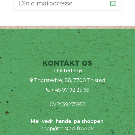
KONTAKT OS
Thisted Frø
Thorstedvej 88, 7700 Thisted
+ 45 97 92 25 66
CVR: 39275953
Mail vedr. handel på shoppen:
shop@thisted-froe.dk