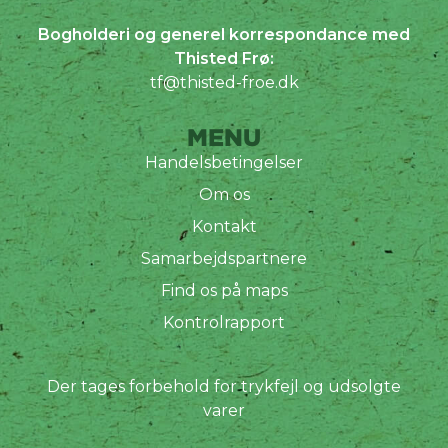
Bogholderi og generel korrespondance med
Thisted Frø:
tf@thisted-froe.dk
MENU
Handelsbetingelser
Om os
Kontakt
Samarbejdspartnere
Find os på maps
Kontrolrapport
Der tages forbehold for trykfejl og udsolgte
varer