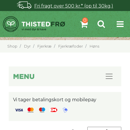
Fri fragt over 500 kr.* (op til 30kg.)
Shop
Dyr
Fjerkræ
Fjerkræfoder
Høns
MENU
Vi tager betalingskort og mobilepay