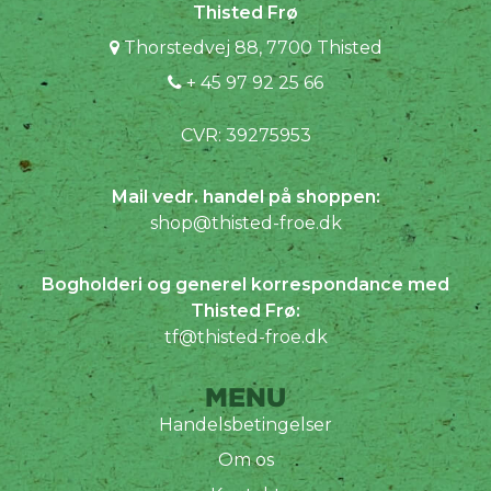
Thisted Frø
Thorstedvej 88, 7700 Thisted
+ 45 97 92 25 66
CVR: 39275953
Mail vedr. handel på shoppen:
shop@thisted-froe.dk
Bogholderi og generel korrespondance med
Thisted Frø:
tf@thisted-froe.dk
MENU
Handelsbetingelser
Om os