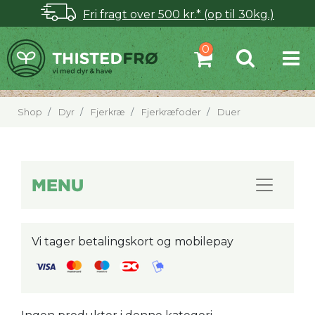
Fri fragt over 500 kr.* (op til 30kg.)
Shop
Dyr
Fjerkræ
Fjerkræfoder
Duer
MENU
Vi tager betalingskort og mobilepay