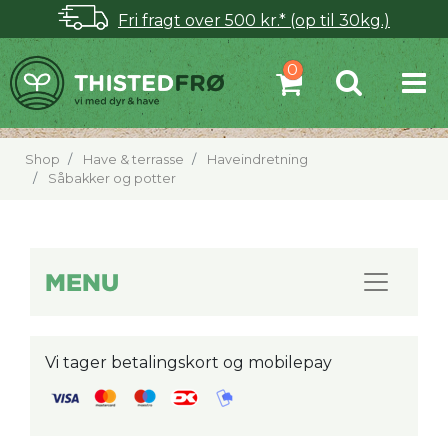
Fri fragt over 500 kr.* (op til 30kg.)
Shop
Have & terrasse
Haveindretning
Såbakker og potter
MENU
Vi tager betalingskort og mobilepay