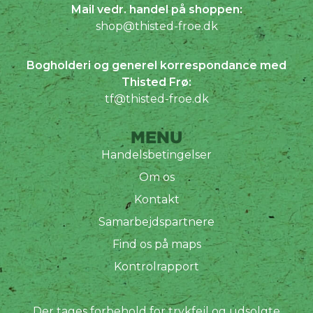
Mail vedr. handel på shoppen:
shop@thisted-froe.dk
Bogholderi og generel korrespondance med
Thisted Frø:
tf@thisted-froe.dk
MENU
Handelsbetingelser
Om os
Kontakt
Samarbejdspartnere
Find os på maps
Kontrolrapport
Der tages forbehold for trykfejl og udsolgte