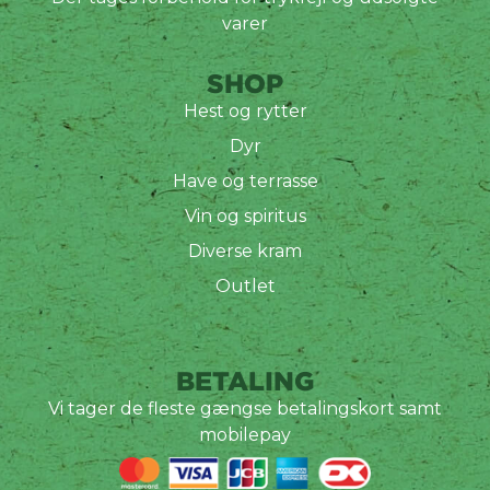
varer
SHOP
Hest og rytter
Dyr
Have og terrasse
Vin og spiritus
Diverse kram
Outlet
BETALING
Vi tager de fleste gængse betalingskort samt
mobilepay