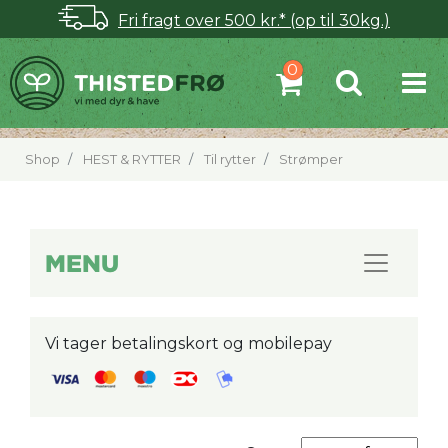
Fri fragt over 500 kr.* (op til 30kg.)
Shop
HEST & RYTTER
Til rytter
Strømper
MENU
Vi tager betalingskort og mobilepay