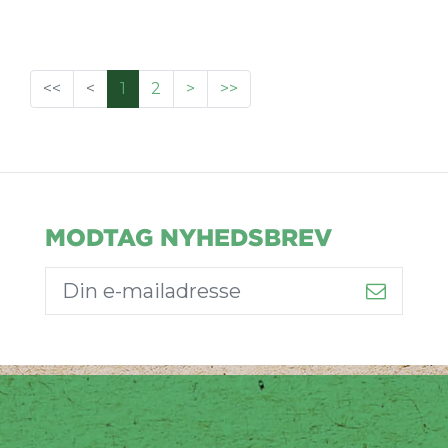
<<
<
1
2
>
>>
MODTAG NYHEDSBREV