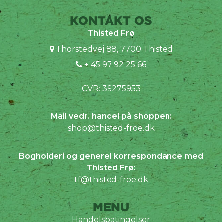
KONTAKT OS
Thisted Frø
Thorstedvej 88, 7700 Thisted
+ 45 97 92 25 66
CVR: 39275953
Mail vedr. handel på shoppen:
shop@thisted-froe.dk
Bogholderi og generel korrespondance med
Thisted Frø:
tf@thisted-froe.dk
MENU
Handelsbetingelser