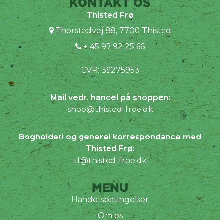
KONTAKT OS
Thisted Frø
Thorstedvej 88, 7700 Thisted
+ 45 97 92 25 66
CVR: 39275953
Mail vedr. handel på shoppen:
shop@thisted-froe.dk
Bogholderi og generel korrespondance med
Thisted Frø:
tf@thisted-froe.dk
MENU
Handelsbetingelser
Om os