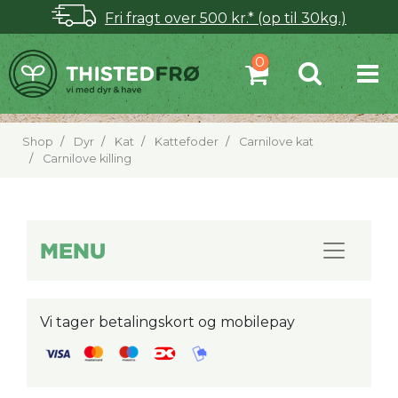
Fri fragt over 500 kr.* (op til 30kg.)
Shop
Dyr
Kat
Kattefoder
Carnilove kat
Carnilove killing
MENU
Vi tager betalingskort og mobilepay