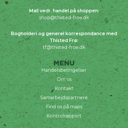
Mail vedr. handel på shoppen:
shop@thisted-froe.dk
Bogholderi og generel korrespondance med
Thisted Frø:
tf@thisted-froe.dk
MENU
Handelsbetingelser
Om os
Kontakt
Samarbejdspartnere
Find os på maps
Kontrolrapport