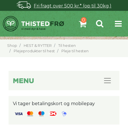
Fri fragt over 500 kr.* (op til 30kg.)
Shop
HEST & RYTTER
Til hesten
Plejeprodukter til hest
Pleje til hesten
MENU
Vi tager betalingskort og mobilepay