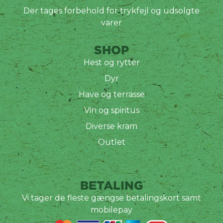
Der tages forbehold for trykfejl og udsolgte
varer
SHOP
Hest og rytter
Dyr
Have og terrasse
Vin og spiritus
Diverse kram
Outlet
BETALING
Vi tager de fleste gængse betalingskort samt
mobilepay