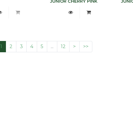
JUNIOR CHERRY PINK
JUNI
1
2
3
4
5
...
12
>
>>