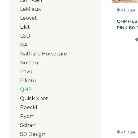
Lami-cell
LeMieux
På lager
Leovet
QHP HES
Likit
PINK 80
L&D
NAF
Nathalie Horsecare
Norton
Pavo
Pikeur
QHP
Quick Knot
Roeckl
Ryom
Scharf
På lager
SD Design