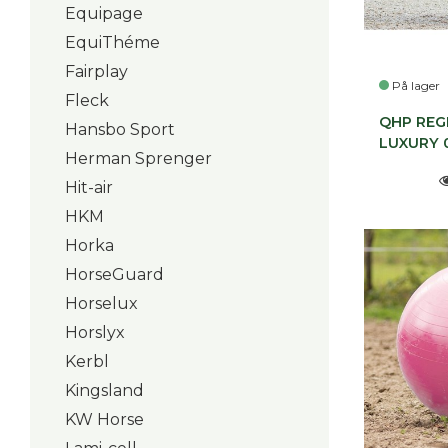
Equipage
EquiThéme
Fairplay
På lager
Fleck
QHP RE
Hansbo Sport
LUXURY 0
Herman Sprenger
Hit-air
HKM
Horka
HorseGuard
Horselux
Horslyx
Kerbl
Kingsland
KW Horse