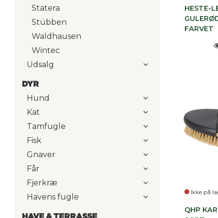
Statera
HESTE-L
GULERØD
Stübben
FARVET
Waldhausen
Wintec
Udsalg
DYR
Hund
Kat
Tamfugle
Fisk
Gnaver
Får
Fjerkræ
Ikke på la
Havens fugle
QHP KAR
HAVE & TERRASSE