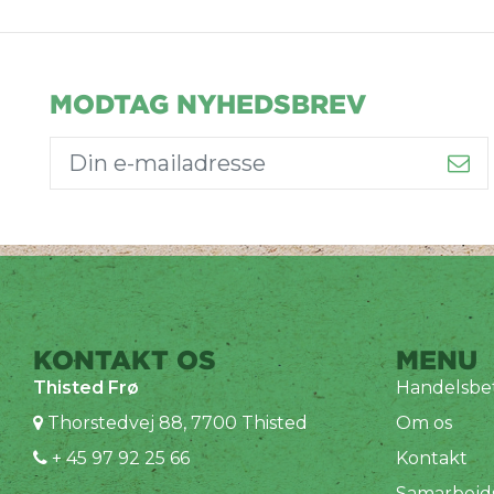
MODTAG NYHEDSBREV
KONTAKT OS
MENU
Thisted Frø
Handelsbet
Thorstedvej 88, 7700 Thisted
Om os
+ 45 97 92 25 66
Kontakt
Samarbejd