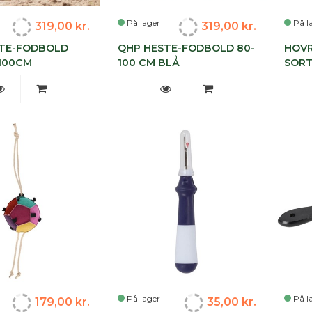
På lager
På l
319,00 kr.
319,00 kr.
TE-FODBOLD
QHP HESTE-FODBOLD 80-
HOVR
-100CM
100 CM BLÅ
SOR
På lager
På l
179,00 kr.
35,00 kr.