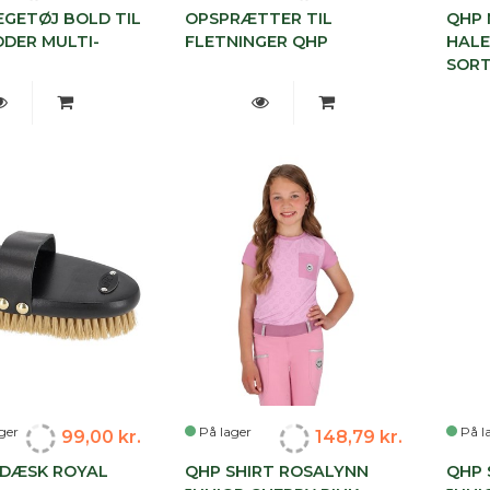
EGETØJ BOLD TIL
OPSPRÆTTER TIL
QHP 
DER MULTI-
FLETNINGER QHP
HALE
SOR
ger
På lager
På l
99,00 kr.
148,79 kr.
DÆSK ROYAL
QHP SHIRT ROSALYNN
QHP 