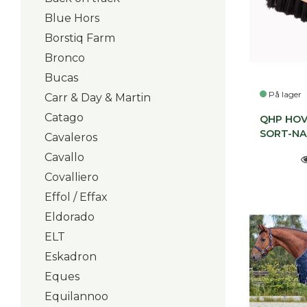
Blue Hors
Borstiq Farm
Bronco
Bucas
På lager
Carr & Day & Martin
Catago
QHP HO
SORT-N
Cavaleros
Cavallo
Covalliero
Effol / Effax
Eldorado
ELT
Eskadron
Eques
Equilannoo