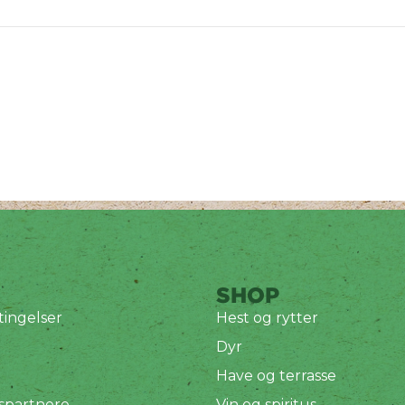
SHOP
ingelser
Hest og rytter
Dyr
Have og terrasse
spartnere
Vin og spiritus