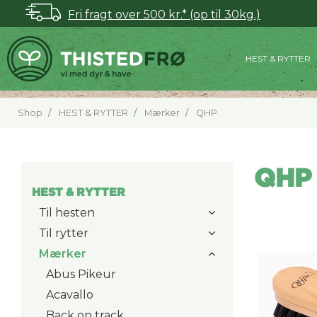
Fri fragt over 500 kr.* (op til 30kg.)
HEST & RYTTER
Shop
HEST & RYTTER
Mærker
QHP
QHP
HEST & RYTTER
Til hesten
Til rytter
Mærker
Abus Pikeur
Acavallo
Back on track