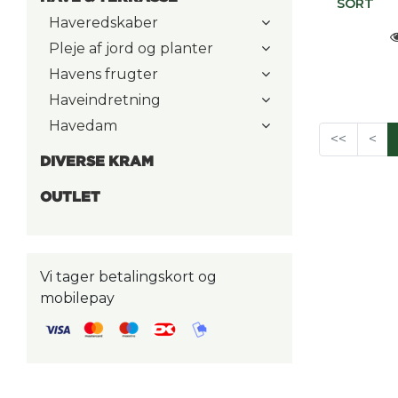
SORT
Haveredskaber
Pleje af jord og planter
Havens frugter
Haveindretning
Havedam
<<
<
DIVERSE KRAM
OUTLET
Vi tager betalingskort og
mobilepay