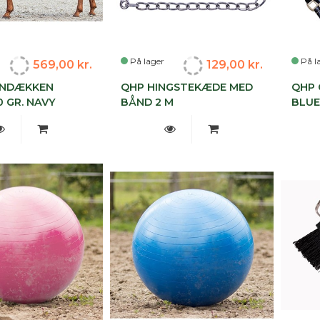
På lager
På l
569,00 kr.
129,00 kr.
GNDÆKKEN
QHP HINGSTEKÆDE MED
QHP 
 GR. NAVY
BÅND 2 M
BLU