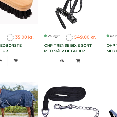
På lager
På l
35,00 kr.
549,00 kr.
VEDBØRSTE
QHP TRENSE BIXIE SORT
QHP 
ATUR
MED SØLV DETALJER
MED 