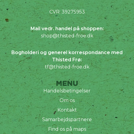
CVR: 39275953
Mail vedr. handel på shoppen:
shop@thisted-froe.dk
Bogholderi og generel korrespondance med
Thisted Frø:
tf@thisted-froe.dk
MENU
Handelsbetingelser
Om os
Kontakt
Samarbejdspartnere
Find os på maps