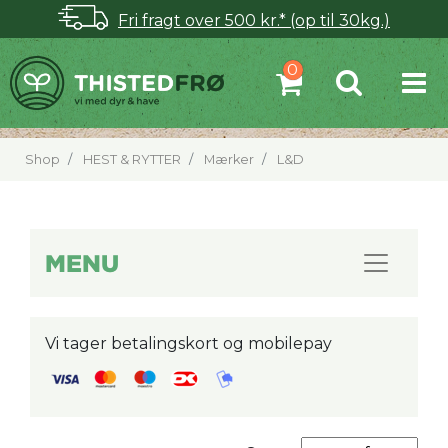
Fri fragt over 500 kr.* (op til 30kg.)
Shop
HEST & RYTTER
Mærker
L&D
MENU
Vi tager betalingskort og mobilepay