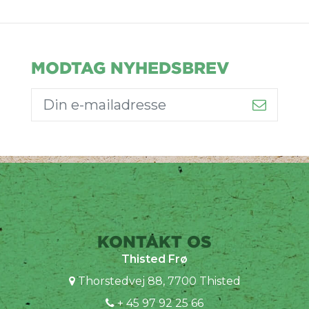
MODTAG NYHEDSBREV
KONTAKT OS
Thisted Frø
Thorstedvej 88, 7700 Thisted
+ 45 97 92 25 66